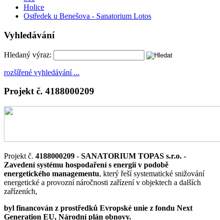
Holice
Ostředek u Benešova - Sanatorium Lotos
Vyhledávání
Hledaný výraz:
rozšířené vyhledávání ...
Projekt č. 4188000209
Projekt č.
4188000209
-
SANATORIUM TOPAS s.r.o. -
Zavedení systému hospodaření s energií v podobě
energetického managementu
, který řeší systematické snižování
energetické a provozní náročnosti zařízení v objektech a dalších
zařízeních,
byl financován z prostředků Evropské unie z fondu Next
Generation EU, Národní plán obnovy.