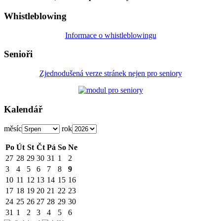
Whistleblowing
Informace o whistleblowingu
Senioři
Zjednodušená verze stránek nejen pro seniory
Kalendář
měsíc
rok
Po
Út
St
Čt
Pá
So
Ne
27
28
29
30
31
1
2
3
4
5
6
7
8
9
10
11
12
13
14
15
16
17
18
19
20
21
22
23
24
25
26
27
28
29
30
31
1
2
3
4
5
6