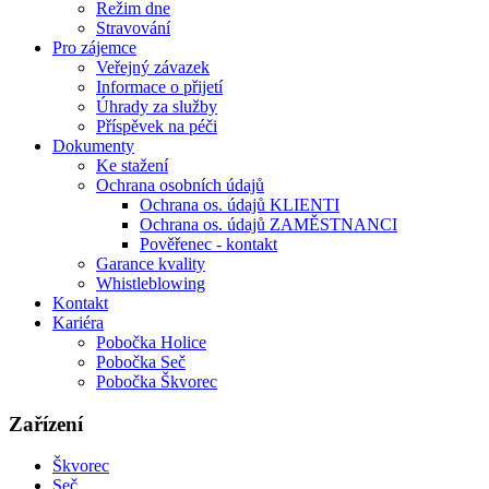
Režim dne
Stravování
Pro zájemce
Veřejný závazek
Informace o přijetí
Úhrady za služby
Příspěvek na péči
Dokumenty
Ke stažení
Ochrana osobních údajů
Ochrana os. údajů KLIENTI
Ochrana os. údajů ZAMĚSTNANCI
Pověřenec - kontakt
Garance kvality
Whistleblowing
Kontakt
Kariéra
Pobočka Holice
Pobočka Seč
Pobočka Škvorec
Zařízení
Škvorec
Seč