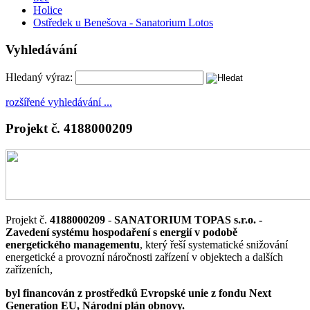
Holice
Ostředek u Benešova - Sanatorium Lotos
Vyhledávání
Hledaný výraz:
rozšířené vyhledávání ...
Projekt č. 4188000209
Projekt č.
4188000209
-
SANATORIUM TOPAS s.r.o. -
Zavedení systému hospodaření s energií v podobě
energetického managementu
, který řeší systematické snižování
energetické a provozní náročnosti zařízení v objektech a dalších
zařízeních,
byl financován z prostředků Evropské unie z fondu Next
Generation EU, Národní plán obnovy.