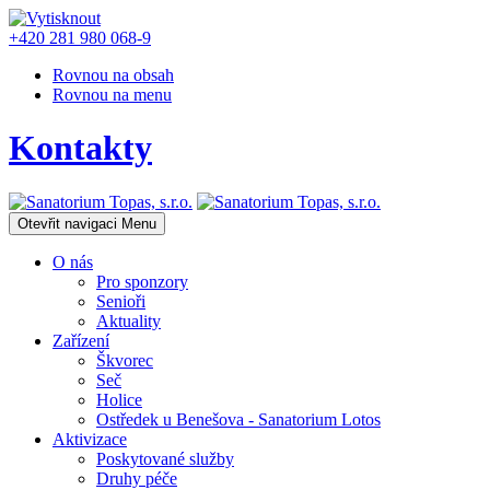
+420 281 980 068-9
Rovnou na obsah
Rovnou na menu
Kontakty
Otevřit navigaci
Menu
O nás
Pro sponzory
Senioři
Aktuality
Zařízení
Škvorec
Seč
Holice
Ostředek u Benešova - Sanatorium Lotos
Aktivizace
Poskytované služby
Druhy péče