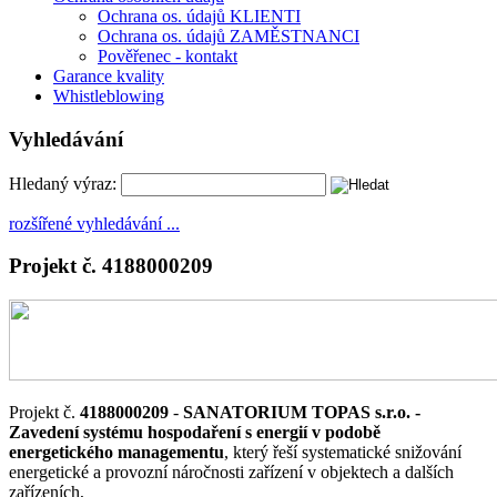
Ochrana os. údajů KLIENTI
Ochrana os. údajů ZAMĚSTNANCI
Pověřenec - kontakt
Garance kvality
Whistleblowing
Vyhledávání
Hledaný výraz:
rozšířené vyhledávání ...
Projekt č. 4188000209
Projekt č.
4188000209
-
SANATORIUM TOPAS s.r.o. -
Zavedení systému hospodaření s energií v podobě
energetického managementu
, který řeší systematické snižování
energetické a provozní náročnosti zařízení v objektech a dalších
zařízeních,