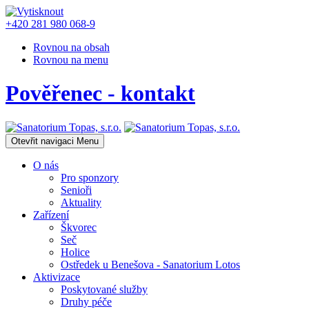
+420 281 980 068-9
Rovnou na obsah
Rovnou na menu
Pověřenec - kontakt
Otevřit navigaci
Menu
O nás
Pro sponzory
Senioři
Aktuality
Zařízení
Škvorec
Seč
Holice
Ostředek u Benešova - Sanatorium Lotos
Aktivizace
Poskytované služby
Druhy péče