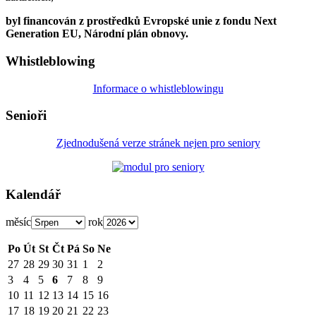
byl financován z prostředků Evropské unie z fondu Next
Generation EU, Národní plán obnovy.
Whistleblowing
Informace o whistleblowingu
Senioři
Zjednodušená verze stránek nejen pro seniory
Kalendář
měsíc
rok
Po
Út
St
Čt
Pá
So
Ne
27
28
29
30
31
1
2
3
4
5
6
7
8
9
10
11
12
13
14
15
16
17
18
19
20
21
22
23