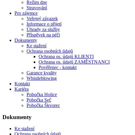
Režim dne
Stravování
Pro zájemce
Veřejný závazek
Informace o přijetí
Úhrady za služby
Příspěvek na péči
Dokumenty
Ke stažení
Ochrana osobních údajů
Ochrana os. údajů KLIENTI
Ochrana os. údajů ZAMĚSTNANCI
Pověřenec - kontakt
Garance kvality
Whistleblowing
Kontakt
Kariéra
Pobočka Holice
Pobočka Seč
Pobočka Škvorec
Dokumenty
Ke stažení
Ochrana osobních údajů