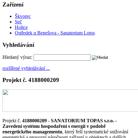
Zařízení
Škvorec
Seč
Holice
Ostředek u Benešova - Sanatorium Lotos
Vyhledávání
Hledaný výraz:
rozšířené vyhledávání ...
Projekt č. 4188000209
Projekt č.
4188000209
-
SANATORIUM TOPAS s.r.o. -
Zavedení systému hospodaření s energií v podobě
energetického managementu
, který řeší systematické snižování
energetické a provozní náročnosti zařízení v objektech a dalších