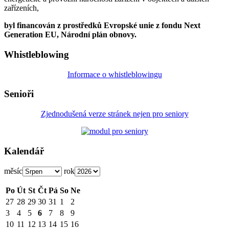
zařízeních,
byl financován z prostředků Evropské unie z fondu Next
Generation EU, Národní plán obnovy.
Whistleblowing
Informace o whistleblowingu
Senioři
Zjednodušená verze stránek nejen pro seniory
Kalendář
měsíc
rok
Po
Út
St
Čt
Pá
So
Ne
27
28
29
30
31
1
2
3
4
5
6
7
8
9
10
11
12
13
14
15
16