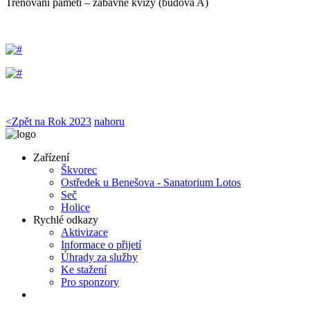
Trénování paměti – zábavné kvízy (budova A)
<
Zpět na Rok 2023
nahoru
Zařízení
Škvorec
Ostředek u Benešova - Sanatorium Lotos
Seč
Holice
Rychlé odkazy
Aktivizace
Informace o přijetí
Úhrady za služby
Ke stažení
Pro sponzory