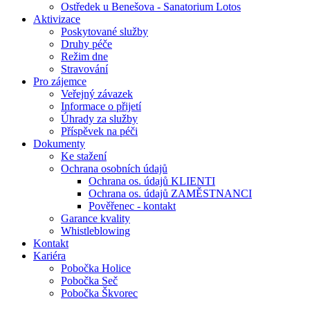
Ostředek u Benešova - Sanatorium Lotos
Aktivizace
Poskytované služby
Druhy péče
Režim dne
Stravování
Pro zájemce
Veřejný závazek
Informace o přijetí
Úhrady za služby
Příspěvek na péči
Dokumenty
Ke stažení
Ochrana osobních údajů
Ochrana os. údajů KLIENTI
Ochrana os. údajů ZAMĚSTNANCI
Pověřenec - kontakt
Garance kvality
Whistleblowing
Kontakt
Kariéra
Pobočka Holice
Pobočka Seč
Pobočka Škvorec