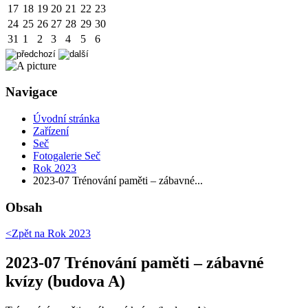
17
18
19
20
21
22
23
24
25
26
27
28
29
30
31
1
2
3
4
5
6
Navigace
Úvodní stránka
Zařízení
Seč
Fotogalerie Seč
Rok 2023
2023-07 Trénování paměti – zábavné...
Obsah
<Zpět na
Rok 2023
2023-07 Trénování paměti – zábavné
kvízy (budova A)