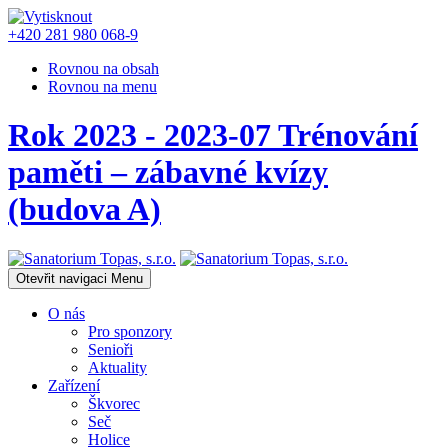
+420 281 980 068-9
Rovnou na obsah
Rovnou na menu
Rok 2023 - 2023-07 Trénování
paměti – zábavné kvízy
(budova A)
Otevřit navigaci
Menu
O nás
Pro sponzory
Senioři
Aktuality
Zařízení
Škvorec
Seč
Holice