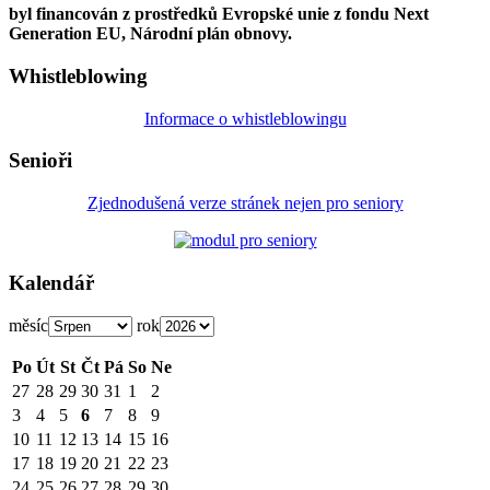
byl financován z prostředků Evropské unie z fondu Next
Generation EU, Národní plán obnovy.
Whistleblowing
Informace o whistleblowingu
Senioři
Zjednodušená verze stránek nejen pro seniory
Kalendář
měsíc
rok
Po
Út
St
Čt
Pá
So
Ne
27
28
29
30
31
1
2
3
4
5
6
7
8
9
10
11
12
13
14
15
16
17
18
19
20
21
22
23
24
25
26
27
28
29
30