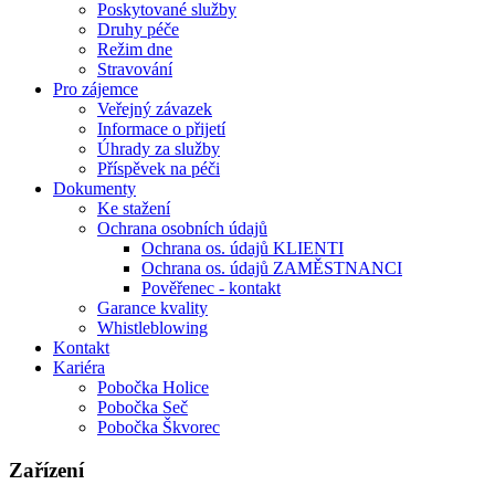
Poskytované služby
Druhy péče
Režim dne
Stravování
Pro zájemce
Veřejný závazek
Informace o přijetí
Úhrady za služby
Příspěvek na péči
Dokumenty
Ke stažení
Ochrana osobních údajů
Ochrana os. údajů KLIENTI
Ochrana os. údajů ZAMĚSTNANCI
Pověřenec - kontakt
Garance kvality
Whistleblowing
Kontakt
Kariéra
Pobočka Holice
Pobočka Seč
Pobočka Škvorec
Zařízení