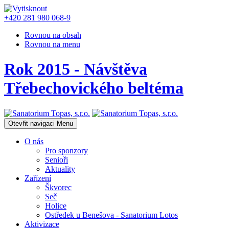
+420 281 980 068-9
Rovnou na obsah
Rovnou na menu
Rok 2015 - Návštěva
Třebechovického beltéma
Otevřit navigaci
Menu
O nás
Pro sponzory
Senioři
Aktuality
Zařízení
Škvorec
Seč
Holice
Ostředek u Benešova - Sanatorium Lotos
Aktivizace