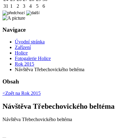
31
1
2
3
4
5
6
Navigace
Úvodní stránka
Zařízení
Holice
Fotogalerie Holice
Rok 2015
Návštěva Třebechovického beltéma
Obsah
<Zpět na
Rok 2015
Návštěva Třebechovického beltéma
Návštěva Třebechovického beltéma