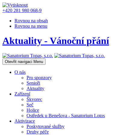
+420 281 980 068-9
Rovnou na obsah
Rovnou na menu
Aktuality - Vánoční přání
Otevřit navigaci
Menu
O nás
Pro sponzory
Senioři
Aktuality
Zařízení
Škvorec
Seč
Holice
Ostředek u Benešova - Sanatorium Lotos
Aktivizace
Poskytované služby
Druhy péče