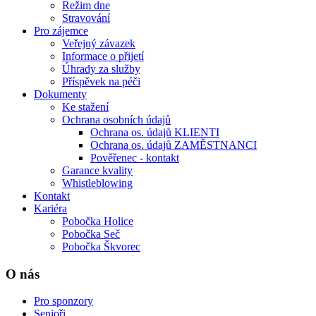
Režim dne
Stravování
Pro zájemce
Veřejný závazek
Informace o přijetí
Úhrady za služby
Příspěvek na péči
Dokumenty
Ke stažení
Ochrana osobních údajů
Ochrana os. údajů KLIENTI
Ochrana os. údajů ZAMĚSTNANCI
Pověřenec - kontakt
Garance kvality
Whistleblowing
Kontakt
Kariéra
Pobočka Holice
Pobočka Seč
Pobočka Škvorec
O nás
Pro sponzory
Senioři