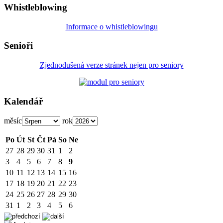
Whistleblowing
Informace o whistleblowingu
Senioři
Zjednodušená verze stránek nejen pro seniory
Kalendář
měsíc
rok
Po
Út
St
Čt
Pá
So
Ne
27
28
29
30
31
1
2
3
4
5
6
7
8
9
10
11
12
13
14
15
16
17
18
19
20
21
22
23
24
25
26
27
28
29
30
31
1
2
3
4
5
6