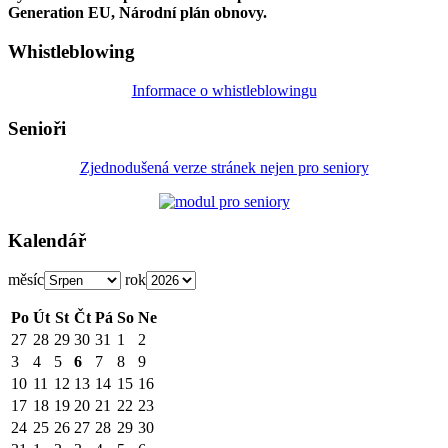
Generation EU, Národní plán obnovy.
Whistleblowing
Informace o whistleblowingu
Senioři
Zjednodušená verze stránek nejen pro seniory
Kalendář
měsíc
rok
Po
Út
St
Čt
Pá
So
Ne
27
28
29
30
31
1
2
3
4
5
6
7
8
9
10
11
12
13
14
15
16
17
18
19
20
21
22
23
24
25
26
27
28
29
30