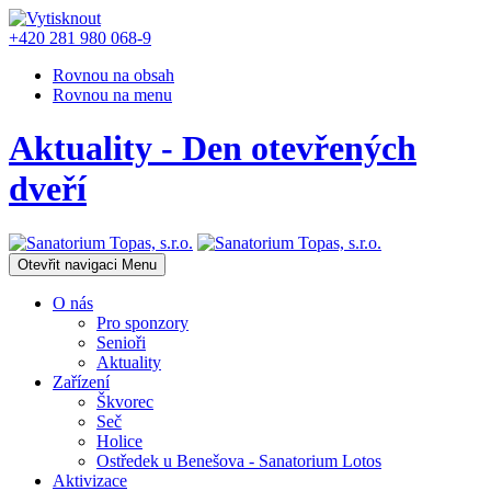
+420 281 980 068-9
Rovnou na obsah
Rovnou na menu
Aktuality - Den otevřených
dveří
Otevřit navigaci
Menu
O nás
Pro sponzory
Senioři
Aktuality
Zařízení
Škvorec
Seč
Holice
Ostředek u Benešova - Sanatorium Lotos
Aktivizace