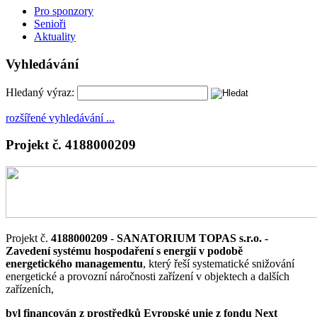
Pro sponzory
Senioři
Aktuality
Vyhledávání
Hledaný výraz:
rozšířené vyhledávání ...
Projekt č. 4188000209
Projekt č.
4188000209
-
SANATORIUM TOPAS s.r.o. -
Zavedení systému hospodaření s energií v podobě
energetického managementu
, který řeší systematické snižování
energetické a provozní náročnosti zařízení v objektech a dalších
zařízeních,
byl financován z prostředků Evropské unie z fondu Next