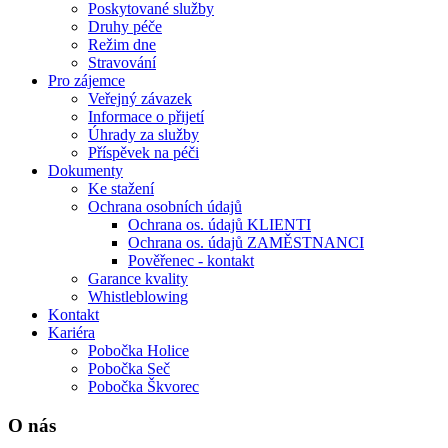
Poskytované služby
Druhy péče
Režim dne
Stravování
Pro zájemce
Veřejný závazek
Informace o přijetí
Úhrady za služby
Příspěvek na péči
Dokumenty
Ke stažení
Ochrana osobních údajů
Ochrana os. údajů KLIENTI
Ochrana os. údajů ZAMĚSTNANCI
Pověřenec - kontakt
Garance kvality
Whistleblowing
Kontakt
Kariéra
Pobočka Holice
Pobočka Seč
Pobočka Škvorec
O nás