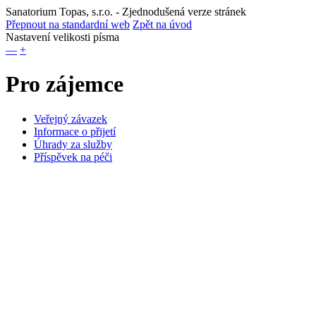
Sanatorium Topas, s.r.o.
- Zjednodušená verze stránek
Přepnout na standardní web
Zpět na úvod
Nastavení velikosti písma
—
+
Pro zájemce
Veřejný závazek
Informace o přijetí
Úhrady za služby
Příspěvek na péči