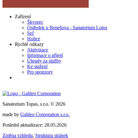
Zařízení
Škvorec
Ostředek u Benešova - Sanatorium Lotos
Seč
Holice
Rychlé odkazy
Aktivizace
Informace o přijetí
Úhrady za služby
Ke stažení
Pro sponzory
Sanatorium Topas, s.r.o. © 2026
made by
Galileo Corporation s.r.o.
Poslední aktualizace: 28.05.2026
Změna vzhledu
,
Struktura stránek