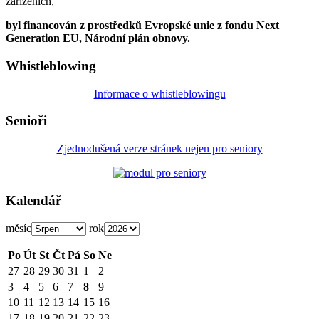
zařízeních,
byl financován z prostředků Evropské unie z fondu Next
Generation EU, Národní plán obnovy.
Whistleblowing
Informace o whistleblowingu
Senioři
Zjednodušená verze stránek nejen pro seniory
Kalendář
měsíc
rok
Po
Út
St
Čt
Pá
So
Ne
27
28
29
30
31
1
2
3
4
5
6
7
8
9
10
11
12
13
14
15
16
17
18
19
20
21
22
23