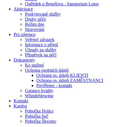
Ostředek u Benešova - Sanatorium Lotos
Aktivizace
Poskytované služby
Druhy péče
Režim dne
Stravování
Pro zájemce
Veřejný závazek
Informace o přijetí
Úhrady za služby
Příspěvek na péči
Dokumenty
Ke stažení
Ochrana osobních údajů
Ochrana os. údajů KLIENTI
Ochrana os. údajů ZAMĚSTNANCI
Pověřenec - kontakt
Garance kvality
Whistleblowing
Kontakt
Kariéra
Pobočka Holice
Pobočka Seč
Pobočka Škvorec