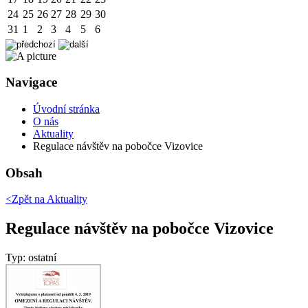
24
25
26
27
28
29
30
31
1
2
3
4
5
6
Navigace
Úvodní stránka
O nás
Aktuality
Regulace návštěv na pobočce Vizovice
Obsah
<Zpět na
Aktuality
Regulace návštěv na pobočce Vizovice
Typ: ostatní