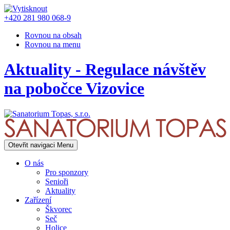
+420 281 980 068-9
Rovnou na obsah
Rovnou na menu
Aktuality - Regulace návštěv
na pobočce Vizovice
Otevřit navigaci
Menu
O nás
Pro sponzory
Senioři
Aktuality
Zařízení
Škvorec
Seč
Holice